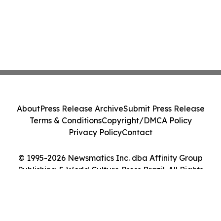
About
Press Release Archive
Submit Press Release
Terms & Conditions
Copyright/DMCA Policy
Privacy Policy
Contact
© 1995-2026 Newsmatics Inc. dba Affinity Group
Publishing & World Culture Press Brazil. All Rights
Reserved.
Cookie Settings / Your Privacy Choices